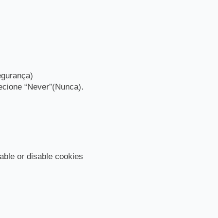
Segurança)
ecione “Never”(Nunca).
ble or disable cookies